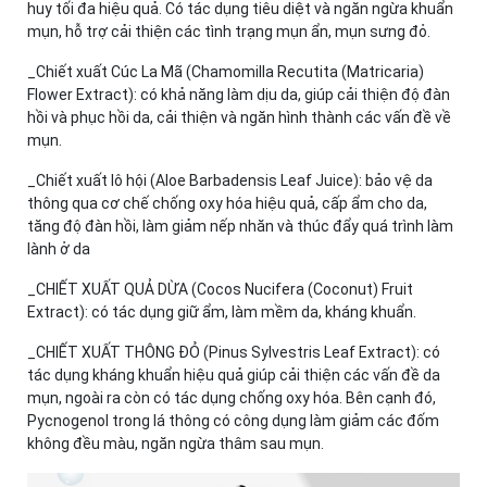
huy tối đa hiệu quả. Có tác dụng tiêu diệt và ngăn ngừa khuẩn
mụn, hỗ trợ cải thiện các tình trạng mụn ẩn, mụn sưng đỏ.
_Chiết xuất Cúc La Mã (Chamomilla Recutita (Matricaria)
Flower Extract): có khả năng làm dịu da, giúp cải thiện độ đàn
hồi và phục hồi da, cải thiện và ngăn hình thành các vấn đề về
mụn.
_Chiết xuất lô hội (Aloe Barbadensis Leaf Juice): bảo vệ da
thông qua cơ chế chống oxy hóa hiệu quả, cấp ẩm cho da,
tăng độ đàn hồi, làm giảm nếp nhăn và thúc đẩy quá trình làm
lành ở da
_CHIẾT XUẤT QUẢ DỪA (Cocos Nucifera (Coconut) Fruit
Extract): có tác dụng giữ ẩm, làm mềm da, kháng khuẩn.
_CHIẾT XUẤT THÔNG ĐỎ (Pinus Sylvestris Leaf Extract): có
tác dụng kháng khuẩn hiệu quả giúp cải thiện các vấn đề da
mụn, ngoài ra còn có tác dụng chống oxy hóa. Bên cạnh đó,
Pycnogenol trong lá thông có công dụng làm giảm các đốm
không đều màu, ngăn ngừa thâm sau mụn.