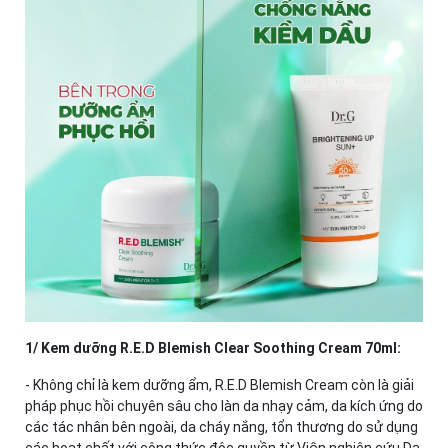
1/ Kem dưỡng R.E.D Blemish Clear Soothing Cream 70ml:
- Không chỉ là kem dưỡng ẩm, R.E.D Blemish Cream còn là giải
pháp phục hồi chuyên sâu cho làn da nhạy cảm, da kích ứng do
các tác nhân bên ngoài, da cháy nắng, tổn thương do sử dụng
các hoạt chất với công thức độc quyền từ Viện nghiên cứu Da