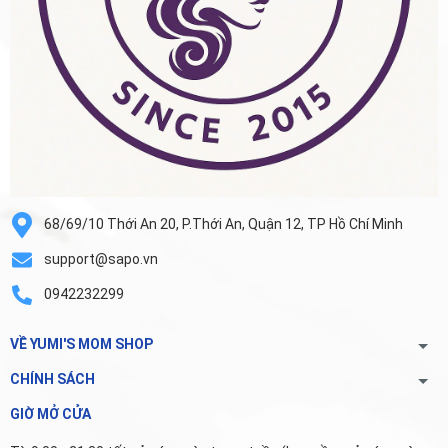
68/69/10 Thới An 20, P.Thới An, Quận 12, TP Hồ Chí Minh
support@sapo.vn
0942232299
VỀ YUMI'S MOM SHOP
CHÍNH SÁCH
GIỜ MỞ CỬA