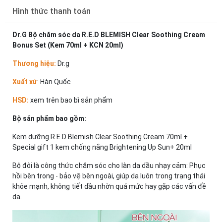
Hình thức thanh toán
Dr.G Bộ chăm sóc da R.E.D BLEMISH Clear Soothing Cream
Bonus Set (Kem 70ml + KCN 20ml)
Thương hiệu:
Dr.g
Xuất xứ
: Hàn Quốc
HSD:
xem trên bao bì sản phẩm
Bộ sản phẩm bao gồm:
Kem dưỡng R.E.D Blemish Clear Soothing Cream 70ml +
Special gift 1 kem chống nắng Brightening Up Sun+ 20ml
Bộ đôi là công thức chăm sóc cho làn da dầu nhạy cảm: Phục
hồi bên trong - bảo vệ bên ngoài, giúp da luôn trong trạng thái
khỏe mạnh, không tiết dầu nhờn quá mức hay gặp các vấn đề
da.