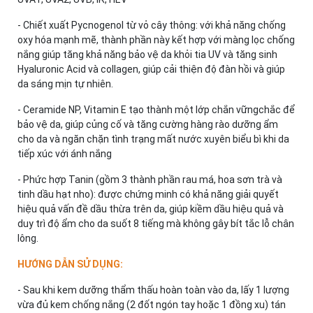
- Chiết xuất Pycnogenol từ vỏ cây thông: với khả năng chống
oxy hóa mạnh mẽ, thành phần này kết hợp với màng lọc chống
nắng giúp tăng khả năng bảo vệ da khỏi tia UV và tăng sinh
Hyaluronic Acid và collagen, giúp cải thiện độ đàn hồi và giúp
da sáng mịn tự nhiên.
- Ceramide NP, Vitamin E tạo thành một lớp chắn vữngchắc để
bảo vệ da, giúp củng cố và tăng cường hàng rào dưỡng ẩm
cho da và ngăn chặn tình trạng mất nước xuyên biểu bì khi da
tiếp xúc với ánh nắng
- Phức hợp Tanin (gồm 3 thành phần rau má, hoa sơn trà và
tinh dầu hạt nho): được chứng minh có khả năng giải quyết
hiệu quả vấn đề dầu thừa trên da, giúp kiềm dầu hiệu quả và
duy trì độ ẩm cho da suốt 8 tiếng mà không gây bít tắc lỗ chân
lông.
HƯỚNG DẪN SỬ DỤNG:
- Sau khi kem dưỡng thẩm thấu hoàn toàn vào da, lấy 1 lượng
vừa đủ kem chống nắng (2 đốt ngón tay hoặc 1 đồng xu) tán