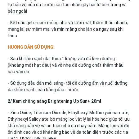
tự bảo vệ của da trước các tác nhân gây hại từ bên trong và
bên ngoài
- Kết cấu gel cream mỏng nhẹ và tươi mát,thẩm thấu nhanh,
mang lại sự mềm mại và mịn màng cho làn da ngay sau khi
thoa
HƯỚNG DẪN SỬ DỤNG:
- Sau khi làm sạch da, thoa 1 lượng vừa đủ kem dưỡng
(khoảng một hạt đậu) và vỗ nhẹ để dưỡng chất thấm thấu
sâu vào da
- Sử dụng đều đặn mỗi sáng- tối để dưỡng ẩm và nuôi dưỡng
da khỏe mạnh, cân bằng dầu - nước
2/ Kem chống nắng Brightening Up Sun+ 20ml
- Zinc Oxide, Titanium Dioxide, Ethylhexyl Methoxycinnamate,
Ethylhexyl Salicylate: bộ màng lọc vật lý lai hóa học giúp tối ưu
khả năng bảo vệ và an toàn cho da nhạy cảm. Màng lọc với độ
ổn định cao và có khả năng bảo vệ da toàn diện trước các tia
UVA1, UVA2, UVB, IR, HEV