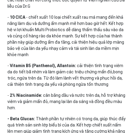
liễu của Dr.G
-
10 CICA
- chiết xuất 10 loại chiết xuất rau má mang đến khả
năng làm dịu và dưỡng ẩm mạnh mẽ hơn bao giờ hết. Kết hợp
hệ vi lợi khuẩn Multi Probiotics dễ dàng thẩm thấu sâu vào da
và củng cố hàng rào da khỏe mạnh. Sự kết hợp của hai thành
phần này giúp dưỡng ẩm đa tầng, cải thiện hiệu quả lớp màng
bảo vệ của làn da yếu nhạy cảm và tái sinh làn da mềm mịn
khỏe mạnh
-
Vitamin B5 (Panthenol), Allantoin:
cải thiện tình trạng viêm
da do tiết bã nhờn và làm giảm các triệu chứng mẩn đỏ,bong
tróc, ngứa trên da. Từ đó làm lành vết thương và phục hồi da,
cải thiện tình trạng da yếu và phòng ngừa tổn thương
-
2% Niacinamide:
cân bằng dầu và nước trên da, hỗ trợ kháng
viêm và giảm mẩn đỏ, mang lại làn da sáng và đồng đều màu
hơn.
- Beta Glucan:
Thành phần tự nhiên có trong da, giúp thúc đẩy
quá trình sản sinh lớp biểu bì của da. Kết hợp chiết xuất nấm
lên men giúp giảm tình trạng kích ứng và tăng cường khả năng