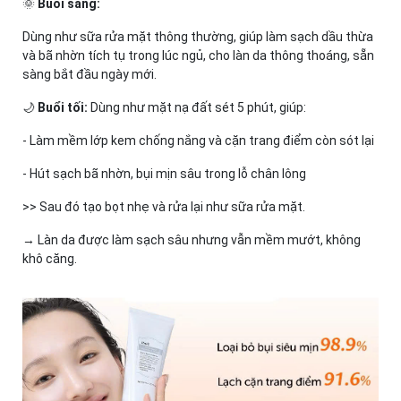
🌞
Buổi sáng:
Dùng như sữa rửa mặt thông thường, giúp làm sạch dầu thừa
và bã nhờn tích tụ trong lúc ngủ, cho làn da thông thoáng, sẵn
sàng bắt đầu ngày mới.
🌙
Buổi tối:
Dùng như mặt nạ đất sét 5 phút, giúp:
- Làm mềm lớp kem chống nắng và cặn trang điểm còn sót lại
- Hút sạch bã nhờn, bụi mịn sâu trong lỗ chân lông
>> Sau đó tạo bọt nhẹ và rửa lại như sữa rửa mặt.
→ Làn da được làm sạch sâu nhưng vẫn mềm mướt, không
khô căng.