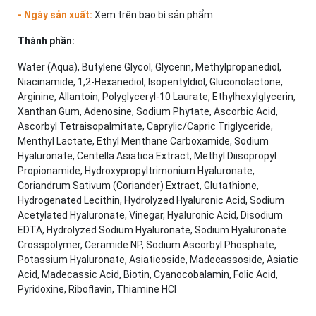
- Ngày sản xuất:
Xem trên bao bì sản phẩm.
Thành phần:
Water (Aqua), Butylene Glycol, Glycerin, Methylpropanediol,
Niacinamide, 1,2-Hexanediol, Isopentyldiol, Gluconolactone,
Arginine, Allantoin, Polyglyceryl-10 Laurate, Ethylhexylglycerin,
Xanthan Gum, Adenosine, Sodium Phytate, Ascorbic Acid,
Ascorbyl Tetraisopalmitate, Caprylic/Capric Triglyceride,
Menthyl Lactate, Ethyl Menthane Carboxamide, Sodium
Hyaluronate, Centella Asiatica Extract, Methyl Diisopropyl
Propionamide, Hydroxypropyltrimonium Hyaluronate,
Coriandrum Sativum (Coriander) Extract, Glutathione,
Hydrogenated Lecithin, Hydrolyzed Hyaluronic Acid, Sodium
Acetylated Hyaluronate, Vinegar, Hyaluronic Acid, Disodium
EDTA, Hydrolyzed Sodium Hyaluronate, Sodium Hyaluronate
Crosspolymer, Ceramide NP, Sodium Ascorbyl Phosphate,
Potassium Hyaluronate, Asiaticoside, Madecassoside, Asiatic
Acid, Madecassic Acid, Biotin, Cyanocobalamin, Folic Acid,
Pyridoxine, Riboflavin, Thiamine HCl