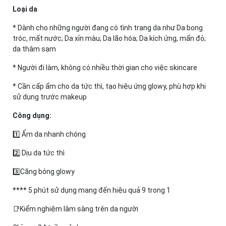
Loại da
* Dành cho những người đang có tình trạng da như Da bong
tróc, mất nước; Da xỉn màu; Da lão hóa; Da kích ứng, mẩn đỏ;
da thâm sạm
* Người đi làm, không có nhiều thời gian cho việc skincare
* Cần cấp ẩm cho da tức thì, tạo hiệu ứng glowy, phù hợp khi
sử dụng trước makeup
Công dụng:
1️⃣ Ẩm da nhanh chóng
2️⃣ Dịu da tức thì
3️⃣Căng bóng glowy
**** 5 phút sử dụng mang đến hiệu quả 9 trong 1
📑Kiểm nghiệm lâm sàng trên da người