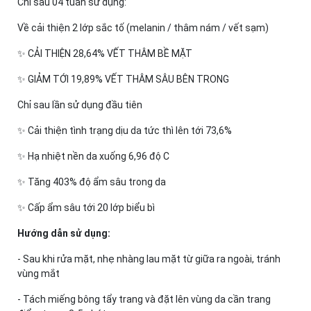
Chỉ sau 04 tuần sử dụng:
Về cải thiện 2 lớp sắc tố (melanin / thâm nám / vết sạm)
✨ CẢI THIỆN 28,64% VẾT THÂM BỀ MẶT
✨ GIẢM TỚI 19,89% VẾT THÂM SÂU BÊN TRONG
Chỉ sau lần sử dụng đầu tiên
✨ Cải thiện tình trạng dịu da tức thì lên tới 73,6%
✨ Hạ nhiệt nền da xuống 6,96 độ C
✨ Tăng 403% độ ẩm sâu trong da
✨ Cấp ẩm sâu tới 20 lớp biểu bì
Hướng dẫn sử dụng:
- Sau khi rửa mặt, nhẹ nhàng lau mặt từ giữa ra ngoài, tránh
vùng mắt
- Tách miếng bông tẩy trang và đặt lên vùng da cần trang