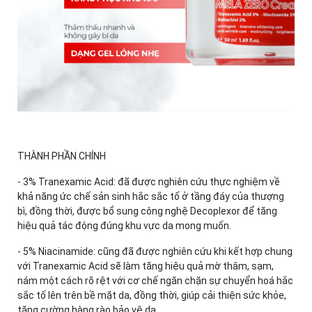
THÀNH PHẦN CHÍNH
- 3% Tranexamic Acid: đã được nghiên cứu thực nghiệm về
khả năng ức chế sản sinh hắc sắc tố ở tầng đáy của thượng
bì, đồng thời, được bổ sung công nghệ Decoplexor để tăng
hiệu quả tác động đúng khu vực da mong muốn.
- 5% Niacinamide: cũng đã được nghiên cứu khi kết hợp chung
với Tranexamic Acid sẽ làm tăng hiệu quả mờ thâm, sạm,
nám một cách rõ rệt với cơ chế ngăn chặn sự chuyển hoá hắc
sắc tố lên trên bề mặt da, đồng thời, giúp cải thiện sức khỏe,
tăng cường hàng rào bảo vệ da.