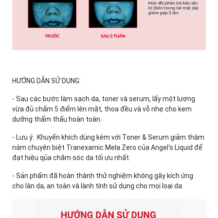
HƯỚNG DẪN SỬ DỤNG:
- Sau các bước làm sạch da, toner và serum, lấy một lượng
vừa đủ chấm 5 điểm lên mặt, thoa đều và vỗ nhẹ cho kem
dưỡng thẩm thấu hoàn toàn.
- Lưu ý: Khuyến khích dùng kèm với Toner & Serum giảm thâm
nám chuyên biệt Tranexamic Mela Zero của Angel's Liquid để
đạt hiệu qủa chăm sóc da tối ưu nhất.
- Sản phẩm đã hoàn thành thử nghiệm không gây kích ứng
cho làn da, an toàn và lành tính sử dụng cho mọi loại da.