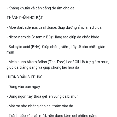
- Kháng khuẩn và cân bằng độ ẩm cho da
THÀNH PHẦN NỔI BẬT:
- Aloe Barbadensis Leaf Juice: Giúp dưỡng ẩm, làm dịu da
- Nicotinamide (vitamin B3): Hàng rào giúp da chắc khỏe
- Salicylic acid (BHA): Giúp chống viêm, tẩy tế bào chết, giảm
mụn
- Melaleuca Alternifolian (Tea Tree) Leaf Oil: Hỗ trợ giảm mụn,
giúp da trắng sáng và giúp chống lão hóa da
HƯỚNG DẪN SỬ DỤNG:
- Dùng vào ban ngày
- Dùng ngón tay thoa gel lên vùng da bị mụn.
- Mát xa nhẹ nhàng cho gel thấm vào da.
- Tránh tiếp xúc với mắt, nên dùng kèm gel chống nắng