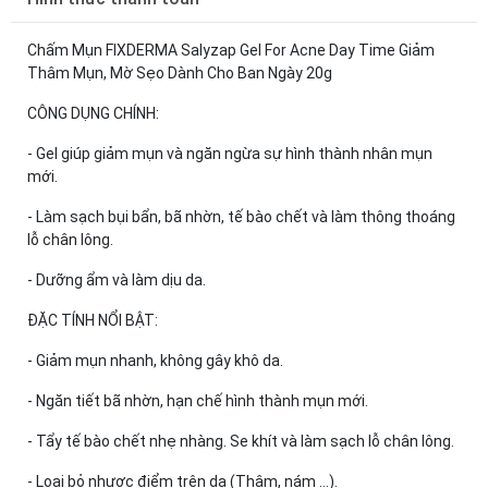
Chấm Mụn FIXDERMA Salyzap Gel For Acne Day Time Giảm
Thâm Mụn, Mờ Sẹo Dành Cho Ban Ngày 20g
CÔNG DỤNG CHÍNH:
- Gel giúp giảm mụn và ngăn ngừa sự hình thành nhân mụn
mới.
- Làm sạch bụi bẩn, bã nhờn, tế bào chết và làm thông thoáng
lỗ chân lông.
- Dưỡng ẩm và làm dịu da.
ĐẶC TÍNH NỔI BẬT:
- Giảm mụn nhanh, không gây khô da.
- Ngăn tiết bã nhờn, hạn chế hình thành mụn mới.
- Tẩy tế bào chết nhẹ nhàng. Se khít và làm sạch lỗ chân lông.
- Loại bỏ nhược điểm trên da (Thâm, nám …).