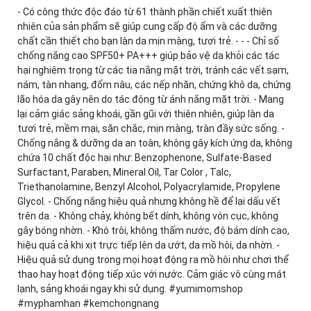
- Có công thức độc đáo từ 61 thành phần chiết xuất thiên
nhiên của sản phẩm sẽ giúp cung cấp độ ẩm và các dưỡng
chất cần thiết cho bạn làn da mịn màng, tươi trẻ. - - - Chỉ số
chống nắng cao SPF50+ PA+++ giúp bảo vệ da khỏi các tác
hại nghiêm trọng từ các tia nắng mặt trời, tránh các vết sạm,
nám, tàn nhang, đốm nâu, các nếp nhăn, chứng khô da, chứng
lão hóa da gây nên do tác động từ ánh nắng mặt trời. - Mang
lại cảm giác sảng khoái, gần gũi với thiên nhiên, giúp làn da
tươi trẻ, mềm mại, săn chắc, mịn màng, tràn đầy sức sống. -
Chống nắng & dưỡng da an toàn, không gây kích ứng da, không
chứa 10 chất độc hại như: Benzophenone, Sulfate-Based
Surfactant, Paraben, Mineral Oil, Tar Color , Talc,
Triethanolamine, Benzyl Alcohol, Polyacrylamide, Propylene
Glycol. - Chống nắng hiệu quả nhưng không hề để lại dấu vết
trên da. - Không chảy, không bết dính, không vón cục, không
gây bóng nhờn. - Khó trôi, không thấm nước, độ bám dính cao,
hiệu quả cả khi xịt trực tiếp lên da ướt, da mồ hôi, da nhờn. -
Hiệu quả sử dụng trong mọi hoạt động ra mồ hôi như chơi thể
thao hay hoạt động tiếp xúc với nước. Cảm giác vô cùng mát
lạnh, sảng khoái ngay khi sử dụng. #yumimomshop
#myphamhan #kemchongnang