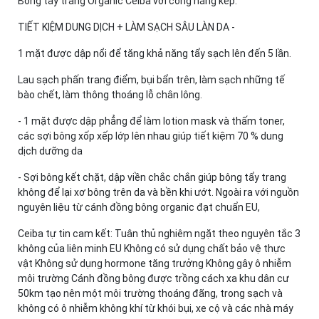
Bông tẩy trang Organic Ceiba với công năng kép:
TIẾT KIỆM DUNG DỊCH + LÀM SẠCH SÂU LÀN DA -
1 mặt được dập nổi để tăng khả năng tẩy sạch lên đến 5 lần.
Lau sạch phấn trang điểm, bụi bẩn trên, làm sạch những tế
bào chết, làm thông thoáng lỗ chân lông.
- 1 mặt được dập phẳng để làm lotion mask và thấm toner,
các sợi bông xốp xếp lớp lên nhau giúp tiết kiệm 70 % dung
dịch dưỡng da
- Sợi bông kết chặt, dập viền chắc chắn giúp bông tẩy trang
không để lại xơ bông trên da và bền khi ướt. Ngoài ra với nguồn
nguyên liệu từ cánh đồng bông organic đạt chuẩn EU,
Ceiba tự tin cam kết: Tuân thủ nghiêm ngặt theo nguyên tắc 3
không của liên minh EU Không có sử dụng chất bảo vệ thực
vật Không sử dụng hormone tăng trưởng Không gây ô nhiễm
môi trường Cánh đồng bông được trồng cách xa khu dân cư
50km tạo nên một môi trường thoáng đãng, trong sạch và
không có ô nhiễm không khí từ khói bụi, xe cộ và các nhà máy